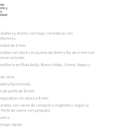
mas
oho y
ta
ilidad
 bañera y ducha con hojas correderas con
nferiores.
uridad de 8 mm.
nibles en stock con puerta de 8mm y fijo de 6 mm con
lean incluido.
rfilería en Plata Brillo, Blanco Mate, Cromo, Negro y
de serie.
adora fija incluida.
 de perfil de 10 mm.
egulables en altura a 4 mm.
nible con cierre de contacto o magnético según la
 Perfil de cierre con junquillo.
uelco.
ntaje rápido.