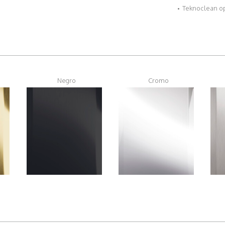
Teknoclean o
Negro
Cromo