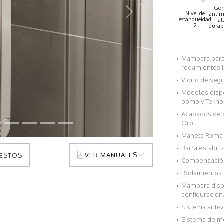
Go
Nivel de
antim
Siguiente
estanqueidad
al
2
durab
Mampara para
rodamientos i
Vidrio de seg
Modelos dispo
pomo y Teknoc
Acabados de pe
Oro.
Maneta Roma 
Barra estabiliz
VER MANUALES
ESTOS
Compensación
Rodamientos r
Mampara dispo
configuración.
Sistema anti-v
Sistema de mo