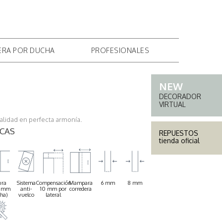
IONAL
DÓNDE COMPRAR
EMPRESA
CONTACTO
ERA POR DUCHA
PROFESIONALES
DECORADOR
VIRTUAL
alidad en perfecta armonía.
ICAS
REPUESTOS
tienda oficial
ura
Sistema
Compensación
Mampara
6 mm
8 mm
0 mm
anti-
10 mm por
corredera
cha)
vuelco
lateral