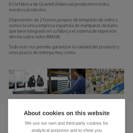
En la fábrica de Quartell (Valencia) producimos todos
nuestros productos.
Disponemos de 2 hornos propios de templado de vidrio y
somos la única empresa española de mamparas de baño
que tiene integrado en su fábrica el sistema de impresión
directa sobre vidrio IMAGIK.
Todo esto nos permite garantizar la calidad del producto y
unos plazos de entrega muy cortos.
hall-recepcion-visitas-en-profiltek.jpg
About cookies on this website
We use our own and third-party cookies for
DESCARGAR PLANO DE SITUACIÓN EN PDF
analytical purposes and to show you