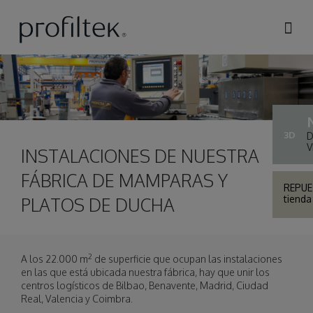
Pasar al
contenido
principal
instalaciones-de-profiltek.jpg
3D
V
INSTALACIONES DE NUESTRA
FÁBRICA DE MAMPARAS Y
REPU
tienda 
PLATOS DE DUCHA
2
A los 22.000 m
de superficie que ocupan las instalaciones
en las que está ubicada nuestra fábrica, hay que unir los
centros logísticos de Bilbao, Benavente, Madrid, Ciudad
Real, Valencia y Coimbra.