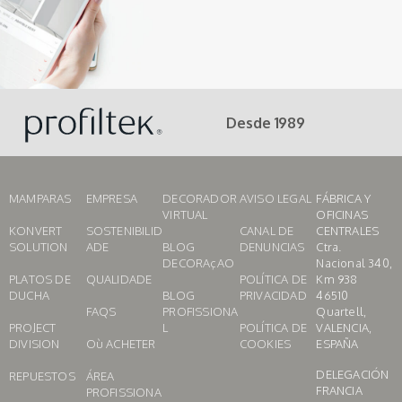
Desde 1989
MAMPARAS
EMPRESA
DECORADOR
AVISO LEGAL
FÁBRICA Y
VIRTUAL
OFICINAS
KONVERT
SOSTENIBILID
CANAL DE
CENTRALES
SOLUTION
ADE
BLOG
DENUNCIAS
Ctra.
DECORAçAO
Nacional 340,
PLATOS DE
QUALIDADE
POLÍTICA DE
Km 938
DUCHA
BLOG
PRIVACIDAD
46510
FAQS
PROFISSIONA
Quartell,
PROJECT
L
POLÍTICA DE
VALENCIA,
DIVISION
Où ACHETER
COOKIES
ESPAÑA
DELEGACIÓN
REPUESTOS
ÁREA
FRANCIA
PROFISSIONA