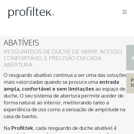
ABATÍVEIS
RESGUARDOS DE DUCHE DE ABRIR: ACESSO
CONFORTÁVEL E PRECISÃO EM CADA
3
ABERTURA
O resguardo abatível continua a ser uma das soluções
P
mais valorizadas quando se procura uma
entrada
l
ampla, confortável e sem limitações
ao espaço de
duche. O seu sistema de abertura permite aceder de
forma natural ao interior, melhorando tanto a
experiência de uso como a sensação de amplitude na
casa de banho.
Na
Profiltek
, cada resguardo de duche abatível é