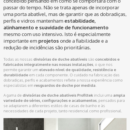
concebido pensando em como se comportará com o
passar do tempo. Não se trata apenas de incorporar
uma porta abatível, mas de garantir que as dobradiças,
perfis e vidros mantenham
estabilidade,
alinhamento e suavidade de funcionamento
mesmo com uso intensivo. Isto é especialmente
importante em
projetos
onde a fiabilidade e a
redução de incidências são prioritárias.
Todas as nossas
divisórias de duche abatíveis
são
concebidos e
fabricados integralmente nas nossas instalações
, o que nos
permite garantir um
elevado nível de qualidade, resistência e
durabilidade
em cada componente. O cuidado na fabricação das
dobradiças, perfis e acabamentos reflete a nossa experiência como
especialistas em
resguardos de duche por medida
.
A gama de
divisórias de duche abatíveis
Profiltek
inclui uma
ampla
variedade de séries, configurações e acabamentos
, pensados para
se adaptarem a diferentes estilos de casas de banho e às
necessidades de cada projeto, tanto residencial como profissional.