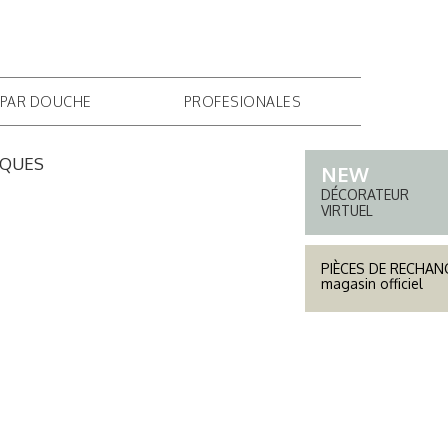
IONELLE
OÙ ACHETER
L'ENTERPRISE
CONTACT
 PAR DOUCHE
PROFESIONALES
IQUES
DÉCORATEUR
VIRTUEL
PIÈCES DE RECHAN
magasin officiel