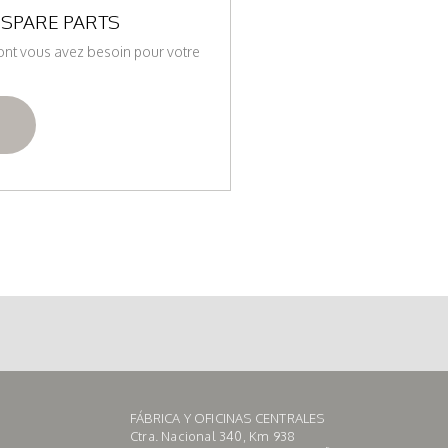
ESPARE PARTS
ont vous avez besoin pour votre
E
FÁBRICA Y OFICINAS CENTRALES
Ctra. Nacional 340, Km 938