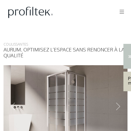
COULISSANTES
AURUM. OPTIMISEZ L’ESPACE SANS RENONCER À LA
QUALITÉ
3
P
m
Prev
Next