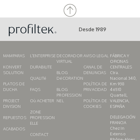
Desde 1989
MAMPARAS
L'ENTERPRISE
DECORADOR
AVISO LEGAL
FÁBRICA Y
VIRTUAL
OFICINAS
KONVERT
DURABILITE
CANAL DE
CENTRALES
SOLUTION
BLOG
DENUNCIAS
Ctra.
QUALITé
DéCORATION
Nacional 340,
PLATOS DE
POLÍTICA DE
Km 938
DUCHA
FAQS
BLOG
PRIVACIDAD
46510
PROFESSION
Quartell,
PROJECT
Où ACHETER
NEL
POLÍTICA DE
VALENCIA,
DIVISION
COOKIES
ESPAÑA
ZONE
DELEGACIÓN
REPUESTOS
PROFESSION
FRANCIA
ELLE
Chez In
ACABADOS
Extenso
CONTACT
Rhône-Alpes