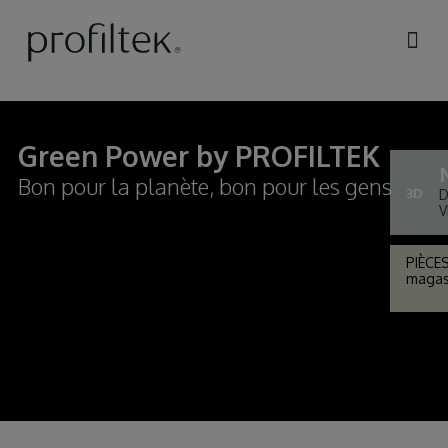
Skip to
main
content
Green Power by PROFILTEK
Bon pour la planète, bon pour les gens
3D
D
V
PIÈCE
magasi