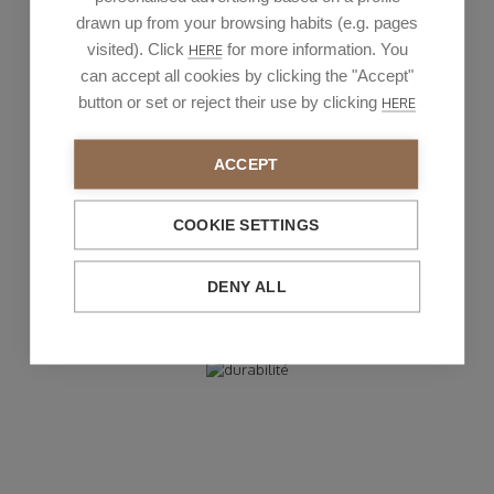
drawn up from your browsing habits (e.g. pages
visited). Click
for more information. You
HERE
can accept all cookies by clicking the "Accept"
Nous créons des emplois dans notre
button or set or reject their use by clicking
HERE
environnement
, sans chercher à délocaliser pour
réduire les coûts.
ACCEPT
COOKIE SETTINGS
DENY ALL
Plan pour l'égalité
Initiatives, mesures et gestion
des talents pour l'égalité des chances des
personnes.