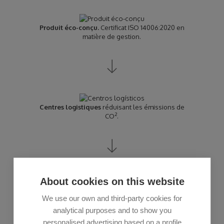
Produit éco-conçu.
Certificat ISO 14006:2020 en
matière de gestion.
Centres logistiques
réduisant les émissions de
2
CO
.
About cookies on this website
Nous fabriquons des produits durables
avec des
pièces de rechange garanties pendant 10 ans.
We use our own and third-party cookies for
analytical purposes and to show you
personalised advertising based on a profile