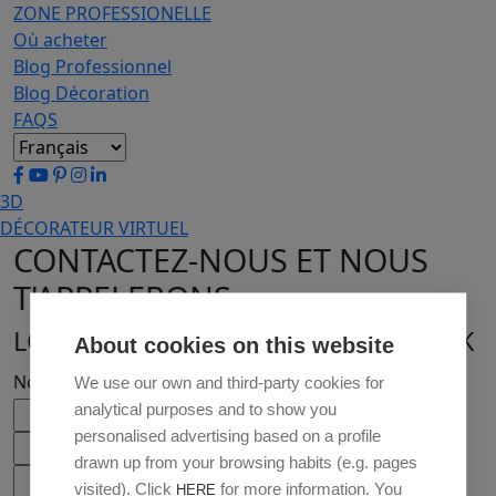
ZONE PROFESSIONELLE
Où acheter
Blog Professionnel
Blog Décoration
FAQS
3D
DÉCORATEUR VIRTUEL
CONTACTEZ-NOUS ET NOUS
T'APPELERONS
LOCALISER DISTRIBUTEUR PROFILTEK
About cookies on this website
Nom*
Le nom
We use our own and third-party cookies for
analytical purposes and to show you
Code Postal*
personalised advertising based on a profile
E-mail*
drawn up from your browsing habits (e.g. pages
visited). Click
for more information. You
HERE