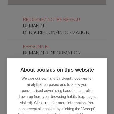
REJOIGNEZ NOTRE RÉSEAU
DEMANDE
D’INSCRIPTION/INFORMATION
PERSONNEL
DEMANDER INFORMATION
PERSONNEL
About cookies on this website
TRAVAILLEZ AVEC NOUS
We use our own and third-party cookies for
analytical purposes and to show you
VOULEZ-VOUS ÊTRE
personalised advertising based on a profile
FOURNISSEUR?
drawn up from your browsing habits (e.g. pages
DEMANDER INFORMATION
visited). Click
for more information. You
HERE
can accept all cookies by clicking the "Accept"