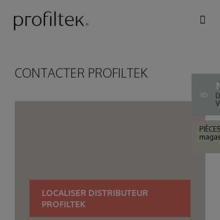
Skip to
main
content
CONTACTER PROFILTEK
3D
D
V
PIÈCE
magasi
LOCALISER DISTRIBUTEUR
PROFILTEK