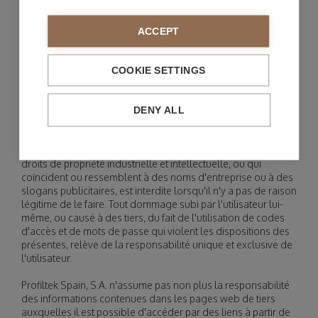
l'utilisation d'un mot de passe, l'utilisateur est responsable
de la protection de ce mot de passe contre toute utilisation
ou divulgation non autorisée. Toute utilisation de ce site web
ACCEPT
à l'aide de votre nom et de votre mot de passe se fait à vos
propres risques. Vous devez informer Profiltek Spain, S.A. dès
que vous avez connaissance d'une utilisation ou d'une
COOKIE SETTINGS
divulgation non autorisée de votre mot de passe. L'utilisateur
ne peut choisir comme mot de passe que des mots, des
chiffres ou des ensembles de mots et de chiffres qui ne sont
DENY ALL
pas contraires à la loi, à la morale, aux bonnes coutumes
généralement acceptées ou à l'ordre public. L'utilisation de
mots de passe qui violent de quelque manière que ce soit les
droits de propriété industrielle et intellectuelle, ou qui
coïncident ou ressemblent à des noms d'entreprise ou à des
slogans publicitaires, est interdite lorsqu'il n'y a pas de raison
légitime de le faire. Tout dommage subi par l'utilisateur lui-
même, ou causé à des tiers, du fait de l'utilisation de codes
d'accès et de mots de passe qui violent les dispositions des
présentes, relève de la responsabilité unique et exclusive de
l'utilisateur.
Profiltek Spain, S.A. n'assume pas non plus la responsabilité
des informations contenues dans les pages web de tiers
auxquelles il est possible d'accéder par des liens à partir de