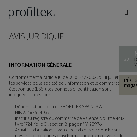
Skip to
main
content
AVIS JURIDIQUE
3D
D
INFORMATION GÉNÉRALE
V
Conformément à l'article 10 de la loi 34/2002, du 11 juillet, sur
PIÈCE
les services de la société de l'information et le commerce
magasi
électronique (LSSI), les données d'identification sont
indiquées ci-dessous.
Dénomination sociale : PROFILTEK SPAIN, S.A.
NIF: A-46/624037
Inscrit au registre du commerce de Valence, volume 4412,
livre 1724, folio 31, section 8, page n° V-23976.
Activité: Fabrication et vente de cabines de douche sur
mesure, de colonnes d'hydromassage, de receveurs de