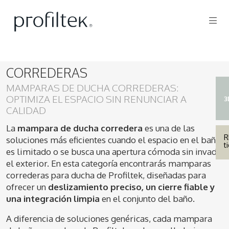
CORREDERAS
MAMPARAS DE DUCHA CORREDERAS:
OPTIMIZA EL ESPACIO SIN RENUNCIAR A
3
CALIDAD
La
mampara de ducha corredera
es una de las
R
soluciones más eficientes cuando el espacio en el baño
t
es limitado o se busca una apertura cómoda sin invadir
el exterior. En esta categoría encontrarás mamparas
correderas para ducha de Profiltek, diseñadas para
ofrecer un
deslizamiento preciso, un cierre fiable y
una integración limpia
en el conjunto del baño.
A diferencia de soluciones genéricas, cada mampara