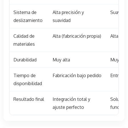
Sistema de
Alta precisión y
Suave y 
deslizamiento
suavidad
Calidad de
Alta (fabricación propia)
Alta (fab
materiales
Durabilidad
Muy alta
Muy alt
Tiempo de
Fabricación bajo pedido
Entrega 
disponibilidad
Resultado final
Integración total y
Solución
ajuste perfecto
funciona