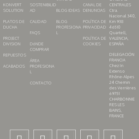
KONVERT
SOSTENIBILID
CANAL DE
CENTRALES
SOLUTION
AD
BLOG IDEAS
DENUNCIAS
Ctra.
Nacional 340,
PLATOS DE
CALIDAD
BLOG
POLÍTICA DE
Km 938
DUCHA
PROFESIONA
PRIVACIDAD
46510
FAQS
L
Quartell,
PROJECT
POLÍTICA DE
VALENCIA,
DIVISION
DóNDE
COOKIES
ESPAÑA
COMPRAR
DELEGACIÓN
REPUESTOS
FRANCIA
ÁREA
Chez In
ACABADOS
PROFESIONA
Extenso
L
Rhône-Alpes
24 Chemin
CONTACTO
des Verrières
69751
CHARBONNIE
RES LES
BAINS,
FRANCE