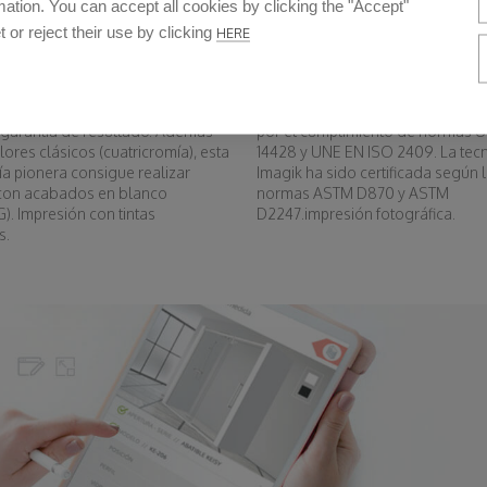
ation. You can accept all cookies by clicking the "Accept"
t or reject their use by clicking
HERE
ad de colores
Calidad y adherencia garant
rmite imprimir cualquier color
Nuestra garantía de calidad está
l garantía de resultado. Además
por el cumplimiento de normas 
lores clásicos (cuatricromía), esta
14428 y UNE EN ISO 2409. La tec
a pionera consigue realizar
Imagik ha sido certificada según 
con acabados en blanco
normas ASTM D870 y ASTM
. Impresión con tintas
D2247.impresión fotográfica.
s.