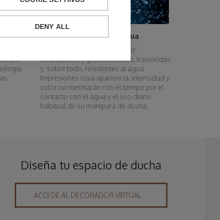
DENY ALL
izada
Máxima resistencia al agua
 avalada
Con Imagik es posible obtener
UNE EN
ilustraciones y gráficas nítidas, traslúcidas
nología
y, sobre todo, resistentes al agua.
las
Impresiones cuya apariencia, intensidad y
color no mermarán con el tiempo por el
contacto con el agua y el uso diario
habitual de su mampara de ducha.
Diseña tu espacio de ducha
ACCEDE AL DECORADOR VIRTUAL