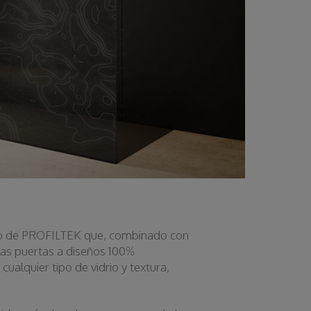
drio de PROFILTEK que, combinado con
 las puertas a diseños 100%
cualquier tipo de vidrio y textura,