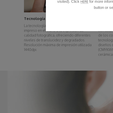
visited). Click
for more inform
HERE
button or se
Tecnología fotográfica garantizada
Infinid
La tecnología Imagik equipara el diseño
Imagik pe
impreso en el vidrio a la impresión de
con tota
calidad fotográfica, ofreciendo diferentes
de los co
niveles de translucidez y degradados.
tecnologí
Resolución máxima de impresión utilizada
diseños 
1440dpi.
(CMYKWG)
cerámica