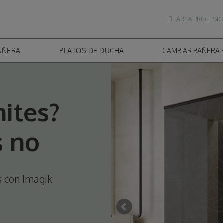
Pasar al
contenido
AREA PROFESI
principal
AÑERA
PLATOS DE DUCHA
CAMBIAR BAÑERA
mites?
s no
es
con Imagik
Prev