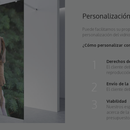
Personalizació
Puede facilitarnos su propi
personalización del vidrio
¿Cómo personalizar con
1
Derechos d
El cliente d
reproducción
2
Envío de la
El cliente de
3
Viabilidad
Nuestros espe
acerca de la 
presupuesto